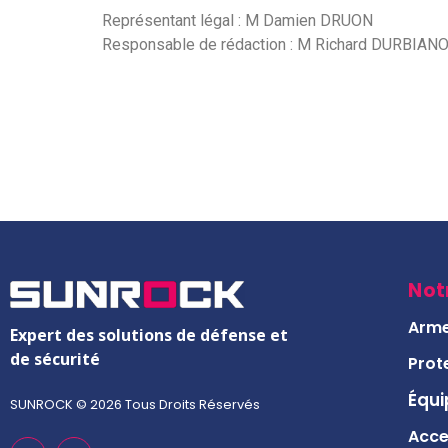
Représentant légal : M Damien DRUON
Responsable de rédaction : M
Richard DURBIAN
Not
Arm
Expert des solutions de défense et
de sécurité
Prot
Équi
SUNROCK © 2026 Tous Droits Réservés
Acce