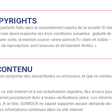
OPYRIGHTS
partielle faite sans le consentement exprès de la société ID Inter
sée devra respecter les trois conditions suivantes : gratuité de 
ucune sorte, la mention source «www.sunrock.fr» claire et lisible
de reproduction sont réservés et strictement limités. »
CONTENU
eut comporter des inexactitudes ou omissions, et que ce contenu 
 ce site Internet et à son actualisation régulière, des erreurs p
ernet procéderont donc à toutes vérifications utiles. Les informa
elles. A ce titre, SUNROCK ne saurait supporter aucune demande d
 des informations contenues dans ce site Internet.