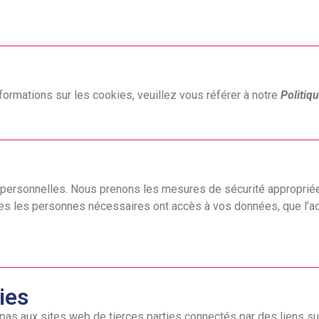
formations sur les cookies, veuillez vous référer à notre
Politiq
ersonnelles. Nous prenons les mesures de sécurité appropriées 
les les personnes nécessaires ont accès à vos données, que l’
ies
e pas aux sites web de tierces parties connectés par des liens s