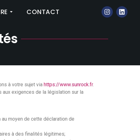
IRE
CONTACT
tés
ns à votre sujet via
https://www.sunrock.fr
.
aux exigences de la législation sur la
a au moyen de cette déclaration de
res à des finalités légitimes;